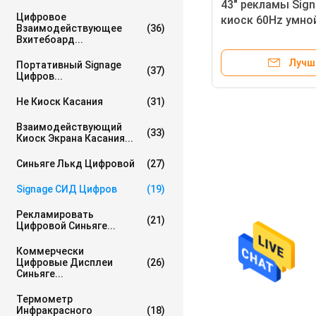
43" рекламы Sig
Цифровое
киоск 60Hz умно
Взаимодействующее
(36)
воздухе
Вхитебоард...
Лучш
Портативный Signage
(37)
Цифров...
Не Киоск Касания
(31)
Взаимодействующий
(33)
Киоск Экрана Касания...
Синьяге Лькд Цифровой
(27)
Signage СИД Цифров
(19)
Рекламировать
(21)
Цифровой Синьяге...
Коммерчески
Цифровые Дисплеи
(26)
Синьяге...
Термометр
Инфракрасного
(18)