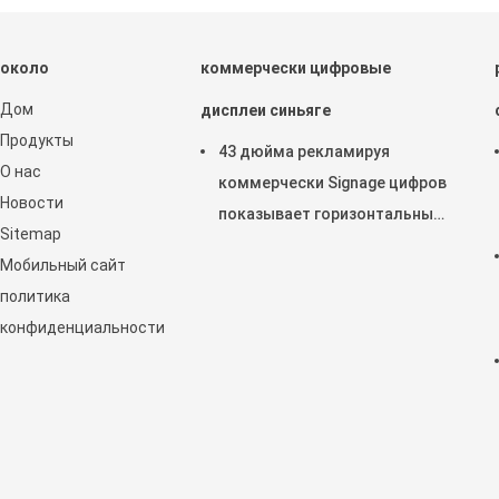
около
коммерчески цифровые
Дом
дисплеи синьяге
Продукты
43 дюйма рекламируя
О нас
коммерчески Signage цифров
Новости
показывает горизонтальный
Sitemap
дисплей касания LCD
Мобильный сайт
емкостный
политика
конфиденциальности