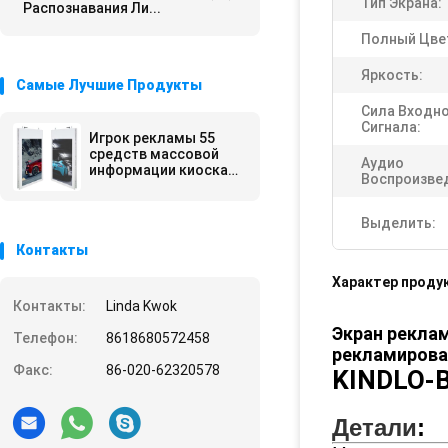
Тип Экрана:
Распознавания Ли...
Полный Цве
Яркость:
Самые Лучшие Продукты
Сила Входн
Сигнала:
Игрок рекламы 55
средств массовой
Аудио
информации киоска
Воспроизве
касания дюйма TFT
LCD не/Signage
цифров лобби
Выделить:
гостиницы
Контакты
Характер проду
Контакты:
Linda Kwok
Экран рекла
Телефон:
8618680572458
рекламирова
Факс:
86-020-62320578
KINDLO-
Детали
: