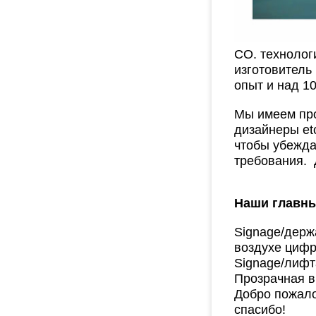
CO. технолог
изготовитель
опыт и над 1
Мы имеем про
дизайнеры et
чтобы убежда
требования.
Д
Наши главны
Signage/держ
воздухе циф
Signage/лифт
Прозрачная в
Добро пожало
спасибо!