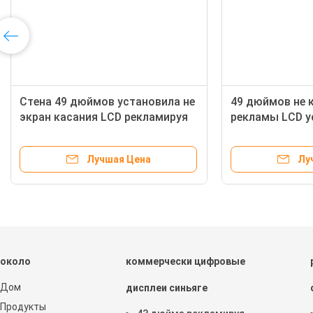
9 медленно двигает
Дисплей Signage 480P 720P
дгонянный размер
1080P цифров лобби гостини
сплея объявления
рекламы RJ45 установленны
стеной
Лучшая Цена
Лучшая Цена
около
коммерчески цифровые
Дом
дисплеи синьяге
Продукты