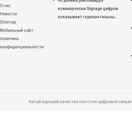
43 дюйма рекламируя
О нас
коммерчески Signage цифров
Новости
показывает горизонтальный
Sitemap
дисплей касания LCD
Мобильный сайт
емкостный
политика
конфиденциальности
Китай хороший качество пол стоя цифровой синьяге по