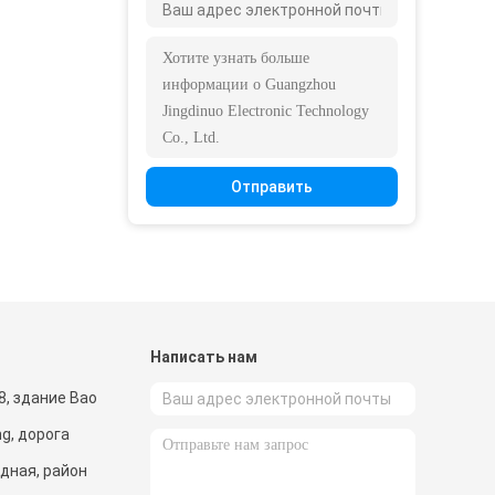
Отправить
и
Написать нам
, здание Bao
ng, дорога
дная, район