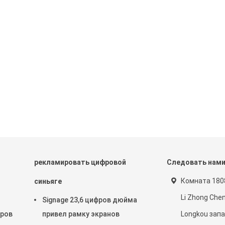
рекламировать цифровой
Следовать нам
Комната 1808
синьяге
Li Zhong Che
Signage 23,6 цифров дюйма
фров
привел рамку экранов
Longkou запа