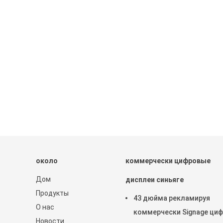
около
коммерчески цифровые
Дом
дисплеи синьяге
Продукты
43 дюйма рекламируя
О нас
коммерчески Signage ци
Новости